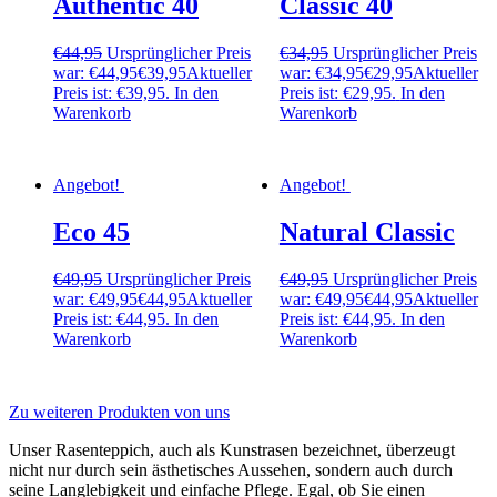
Authentic 40
Classic 40
€
44,95
Ursprünglicher Preis
€
34,95
Ursprünglicher Preis
war: €44,95
€
39,95
Aktueller
war: €34,95
€
29,95
Aktueller
Preis ist: €39,95.
In den
Preis ist: €29,95.
In den
Warenkorb
Warenkorb
Angebot!
Angebot!
Eco 45
Natural Classic
€
49,95
Ursprünglicher Preis
€
49,95
Ursprünglicher Preis
war: €49,95
€
44,95
Aktueller
war: €49,95
€
44,95
Aktueller
Preis ist: €44,95.
In den
Preis ist: €44,95.
In den
Warenkorb
Warenkorb
Zu weiteren Produkten von uns
Unser Rasenteppich, auch als Kunstrasen bezeichnet, überzeugt
nicht nur durch sein ästhetisches Aussehen, sondern auch durch
seine Langlebigkeit und einfache Pflege. Egal, ob Sie einen