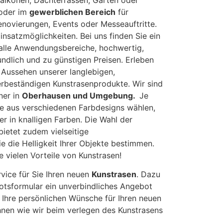
alkonen, Dachterrassen, Gärten oder
 oder im
gewerblichen Bereich
für
enovierungen, Events oder Messeauftritte.
Einsatzmöglichkeiten. Bei uns finden Sie ein
 alle Anwendungsbereiche, hochwertig,
undlich und zu günstigen Preisen. Erleben
 Aussehen unserer langlebigen,
erbeständigen Kunstrasenprodukte. Wir sind
ner in
Oberhausen und Umgebung.
Je
e aus verschiedenen Farbdesigns wählen,
er in knalligen Farben. Die Wahl der
bietet zudem vielseitige
 die Helligkeit Ihrer Objekte bestimmen.
e vielen Vorteile von Kunstrasen!
rvice für Sie Ihren neuen
Kunstrasen
. Dazu
otsformular ein unverbindliches Angebot
 Ihre persönlichen Wünsche für Ihren neuen
Ihnen wie wir beim verlegen des Kunstrasens