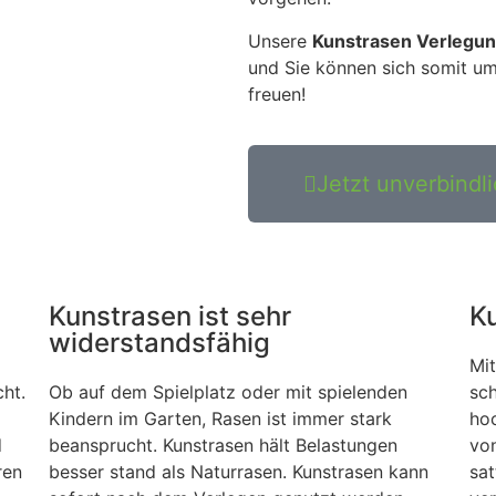
Unsere
Kunstrasen Verlegu
und Sie können sich somit um
freuen!
Jetzt unverbindl
Kunstrasen ist sehr
K
widerstandsfähig
Mi
ht.
Ob auf dem Spielplatz oder mit spielenden
sc
Kindern im Garten, Rasen ist immer stark
ho
d
beansprucht. Kunstrasen hält Belastungen
vo
ren
besser stand als Naturrasen. Kunstrasen kann
sa