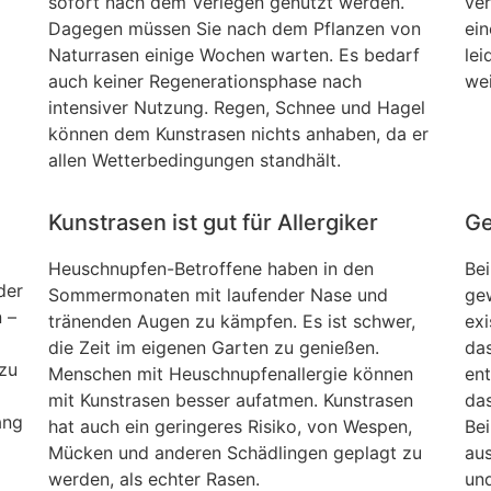
sofort nach dem Verlegen genutzt werden.
ve
Dagegen müssen Sie nach dem Pflanzen von
ei
Naturrasen einige Wochen warten. Es bedarf
le
auch keiner Regenerationsphase nach
wei
intensiver Nutzung. Regen, Schnee und Hagel
können dem Kunstrasen nichts anhaben, da er
allen Wetterbedingungen standhält.
Kunstrasen ist gut für Allergiker
Ge
Heuschnupfen-Betroffene haben in den
Bei
der
Sommermonaten mit laufender Nase und
ge
 –
tränenden Augen zu kämpfen. Es ist schwer,
exi
die Zeit im eigenen Garten zu genießen.
das
 zu
Menschen mit Heuschnupfenallergie können
ent
mit Kunstrasen besser aufatmen. Kunstrasen
da
ang
hat auch ein geringeres Risiko, von Wespen,
Bei
Mücken und anderen Schädlingen geplagt zu
aus
werden, als echter Rasen.
und