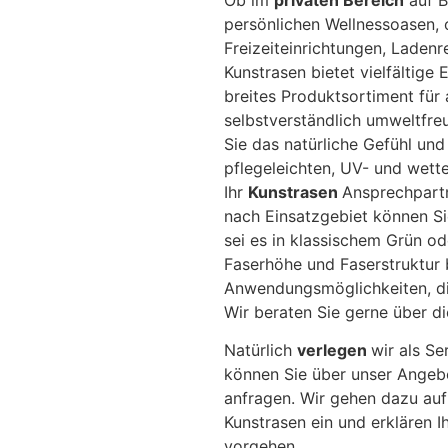
Ob im
privaten Bereich
auf B
persönlichen Wellnessoasen,
Freizeiteinrichtungen, Ladenr
Kunstrasen bietet vielfältige 
breites Produktsortiment für
selbstverständlich umweltfre
Sie das natürliche Gefühl und
pflegeleichten, UV- und wett
Ihr
Kunstrasen
Ansprechpart
nach Einsatzgebiet können Si
sei es in klassischem Grün od
Faserhöhe und Faserstruktur 
Anwendungsmöglichkeiten, die
Wir beraten Sie gerne über di
Natürlich
verlegen
wir als Se
können Sie über unser Angeb
anfragen. Wir gehen dazu auf
Kunstrasen ein und erklären 
vorgehen.