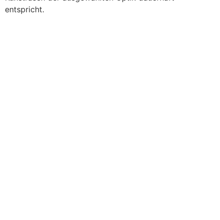
entspricht.
Best
Seller
Dauertiefpreis
'22